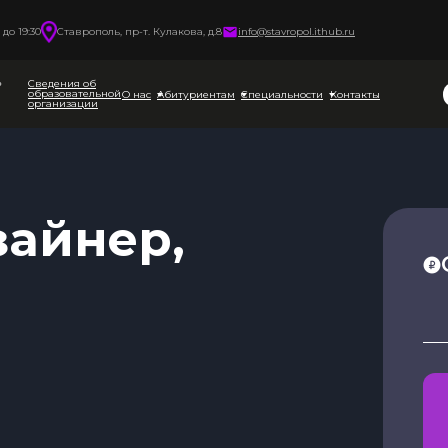
до 19:30
Ставрополь, пр-т. Кулакова, д.8
info@stavropol.ithub.ru
Сведения об
образовательной
О нас
Абитуриентам
Специальности
Контакты
организации
зайнер,