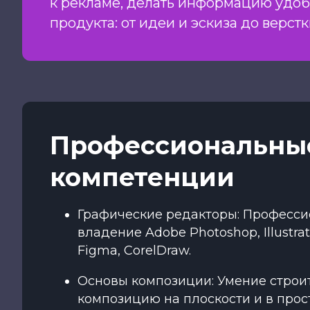
к рекламе, делать информацию удоб
продукта: от идеи и эскиза до верст
Профессиональны
компетенции
Графические редакторы: Професс
владение Adobe Photoshop, Illustrato
Figma, CorelDraw.
Основы композиции: Умение строи
композицию на плоскости и в прос