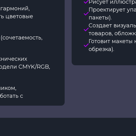
Рисует иллюстр
 гармоний,
Проектирует упа
ть цветовые
пакеты).
Создает визуалы
товаров, обложки
(сочетаемость,
Готовит макеты 
обрезка).
хнических
модели CMYK/RGB,
чиком,
ботать с