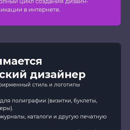
полный цикл создания дизайн-
ликации в интернете.
имается
ский дизайнер
фирменный стиль и логотипы
для полиграфии (визитки, буклеты,
еры).
 журналы, каталоги и другую печатную