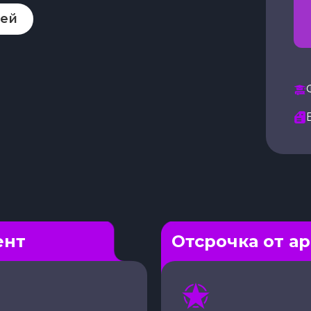
рей
ент
Отсрочка от а