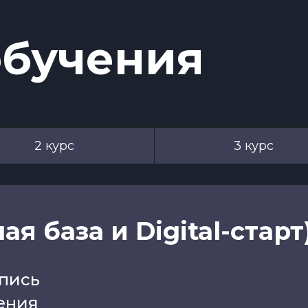
обучения
2 курс
3 курс
я база и Digital-старт
пись
ения