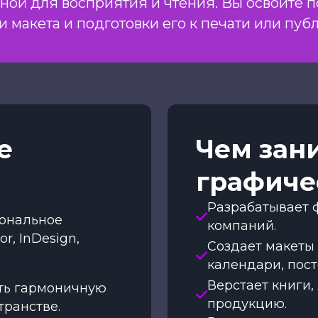
ной для восприятия и чтения. Вы освоите 
ки макета и подготовки его к печати или пуб
е
Чем зан
графиче
Разрабатывает 
иональное
компаний.
r, InDesign,
Создает макеты 
календари, пост
Верстает книги,
ть гармоничную
продукцию.
транстве.